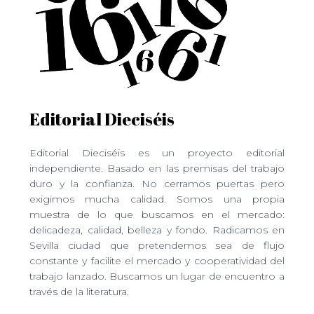
Lucía Marín
Editorial Dieciséis
Editorial Dieciséis es un proyecto editorial
independiente. Basado en las premisas del trabajo
duro y la confianza. No cerramos puertas pero
exigimos mucha calidad. Somos una propia
muestra de lo que buscamos en el mercado:
delicadeza, calidad, belleza y fondo. Radicamos en
Sevilla ciudad que pretendemos sea de flujo
constante y facilite el mercado y cooperatividad del
trabajo lanzado. Buscamos un lugar de encuentro a
través de la literatura.