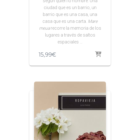
según quién lo nombre. Una
ciudad que es un barrio, un
barrio que es una casa, una
casa que es una carta.
Mare
meua
recorre la memoria de los
lugares a través de saltos
espaciales …
15,99
€