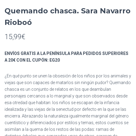
Quemando chasca. Sara Navarro
Rioboó
15,99
€
ENVÍOS GRATIS A LA PENÍNSULA PARA PEDIDOS SUPERIORES
A 20€ CON EL CUPÓN: EG20
¿En qué punto se unen la obsesión de los niños por los animales y
viejas que son capaces de matarlos sin ningún pudor? Quemando
chasca es un conjunto de relatos en los que deambulan
personajes cercanos a lo marginal y que son observados desde
esa otredad que habitan: los niños se escapan de la infancia
idealizada y las viejas de la senectud por defecto en la que se las
encierra. Abrazando la naturaleza igualmente marginal del género
cuentístico y diferenciados por estilos y temas, estos cuentos se
asimilan a la quema de los restos de las podas: ramas de
distintos árboles que, separadas unas de otras, carecen de