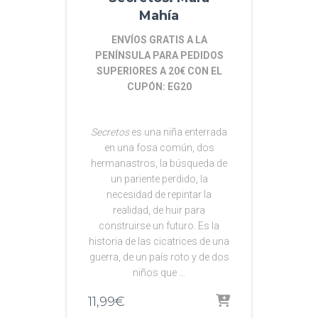
Mahía
ENVÍOS GRATIS A LA
PENÍNSULA PARA PEDIDOS
SUPERIORES A 20€ CON EL
CUPÓN: EG20
Secretos
es una niña enterrada
en una fosa común, dos
hermanastros, la búsqueda de
un pariente perdido, la
necesidad de repintar la
realidad, de huir para
construirse un futuro. Es la
historia de las cicatrices de una
guerra, de un país roto y de dos
niños que …
11,99
€