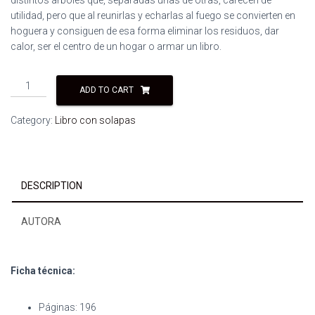
utilidad, pero que al reunirlas y echarlas al fuego se convierten en
hoguera y consiguen de esa forma eliminar los residuos, dar
calor, ser el centro de un hogar o armar un libro.
Quemando
ADD TO CART
chasca.
Sara
Category:
Libro con solapas
Navarro
Rioboó
quantity
DESCRIPTION
AUTORA
Ficha técnica:
Páginas: 196