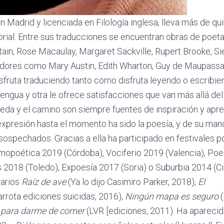
en Madrid y licenciada en Filología inglesa, lleva más de q
torial. Entre sus traducciones se encuentran obras de poe
ttain, Rose Macaulay, Margaret Sackville, Rupert Brooke, S
adores como Mary Austin, Edith Wharton, Guy de Maupassa
sfruta traduciendo tanto como disfruta leyendo o escribien
engua y otra le ofrece satisfacciones que van más allá del 
eda y el camino son siempre fuentes de inspiración y apre
expresión hasta el momento ha sido la poesía, y de su man
ospechados. Gracias a ella ha participado en festivales por
opoética 2019 (Córdoba), Vociferio 2019 (Valencia), Poe
s 2018 (Toledo), Expoesía 2017 (Soria) o Suburbia 2014 (C
marios
Raíz de ave
(Ya lo dijo Casimiro Parker, 2018),
El
rrota ediciones suicidas, 2016),
Ningún mapa es seguro
(
 para darme de comer
(LVR [ediciones, 2011). Ha aparecid