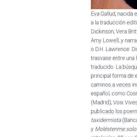
Eva Gallud, nacida 
a la traducción edi
Dickinson, Vera Bri
Amy Lowell, y narr
o D.H. Lawrence. Di
trasvase entre una l
traducido. La búsqu
principal forma de 
caminos a veces ins
español, como Cosm
(Madrid), Voix Vive
publicado los poe
taxidermista
(Banca
y
Moléstenme solo