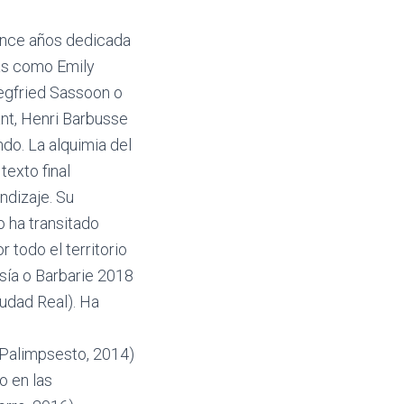
uince años dedicada
tas como Emily
iegfried Sassoon o
nt, Henri Barbusse
do. La alquimia del
texto final
ndizaje. Su
o ha transitado
 todo el territorio
sía o Barbarie 2018
iudad Real). Ha
Palimpsesto, 2014)
o en las