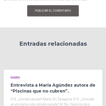
Entradas relacionadas
DIARIO
Entrevista a María Agúndez autora de
“Piscinas que no cubren”.
E16: ¿Dónde naciste? María: En Zaragoza. E16: ¿Creciste
en el mismo sitio donde naciste? M: No. Pasé los dos