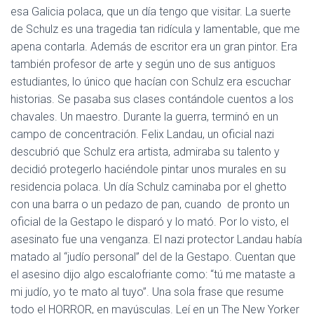
esa Galicia polaca, que un día tengo que visitar. La suerte
de Schulz es una tragedia tan ridícula y lamentable, que me
apena contarla. Además de escritor era un gran pintor. Era
también profesor de arte y según uno de sus antiguos
estudiantes, lo único que hacían con Schulz era escuchar
historias. Se pasaba sus clases contándole cuentos a los
chavales. Un maestro. Durante la guerra, terminó en un
campo de concentración. Felix Landau, un oficial nazi
descubrió que Schulz era artista, admiraba su talento y
decidió protegerlo haciéndole pintar unos murales en su
residencia polaca. Un día Schulz caminaba por el ghetto
con una barra o un pedazo de pan, cuando de pronto un
oficial de la Gestapo le disparó y lo mató. Por lo visto, el
asesinato fue una venganza. El nazi protector Landau había
matado al “judío personal” del de la Gestapo. Cuentan que
el asesino dijo algo escalofriante como: “tú me mataste a
mi judío, yo te mato al tuyo”. Una sola frase que resume
todo el HORROR, en mayúsculas. Leí en un The New Yorker