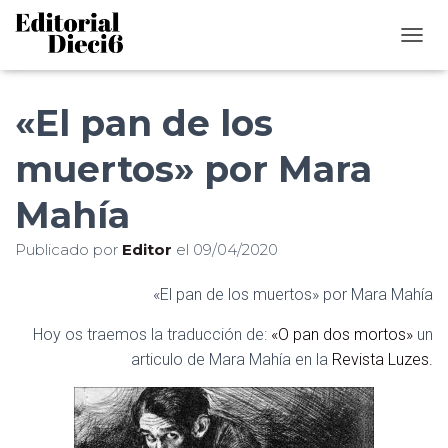
C
A
M
B
«El pan de los
I
A
muertos» por Mara
R
M
Mahía
O
D
O
Publicado por
Editor
el
09/04/2020
D
E
«El pan de los muertos» por Mara Mahía
N
A
Hoy os traemos la traducción de:
«O pan dos mortos»
un
V
E
articulo de Mara Mahía en la
Revista Luzes.
G
A
C
I