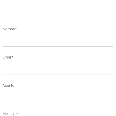
Nombre*
Email*
Asunto
Mensaje*